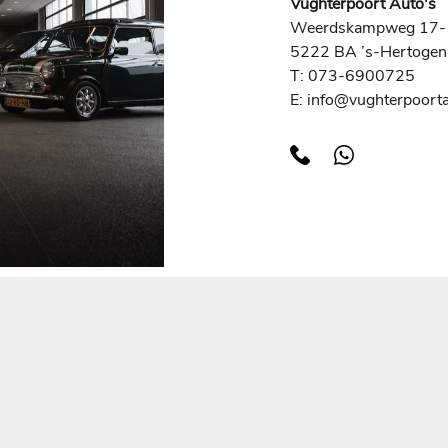
Vughterpoort Auto's
Weerdskampweg 17-
5222 BA ’s-Hertoge
T: 073-6900725
E: info@vughterpoorta