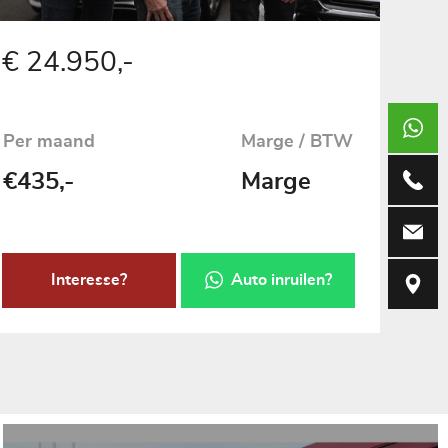
€ 24.950,-
+317369
Per maand
Marge / BTW
€435,-
Marge
073-690
info@vug
Interesse?
Auto inruilen?
Weerdsk