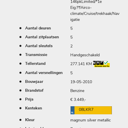
146pkLimited/*1e
Eig.!!*/Airco-
climate/Cruise/trekhaak/Nav
igatie
5
Aantal deuren
5
Aantal zitplaatsen
2
Aantal sleutels
Handgeschakeld
Transmissie
277.141 KM
Tellerstand
5
Aantal versnellingen
19-05-2010
Bouwjaar
Benzine
Brandstof
€ 3.449,-
Prijs
Kenteken
08LKR7
magnum silver metallic
Kleur