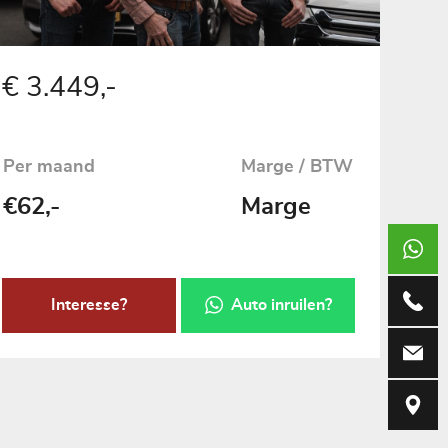
€ 3.449,-
Per maand
Marge / BTW
€62,-
Marge
+317369
073-690
Interesse?
Auto inruilen?
info@vug
Weerdsk