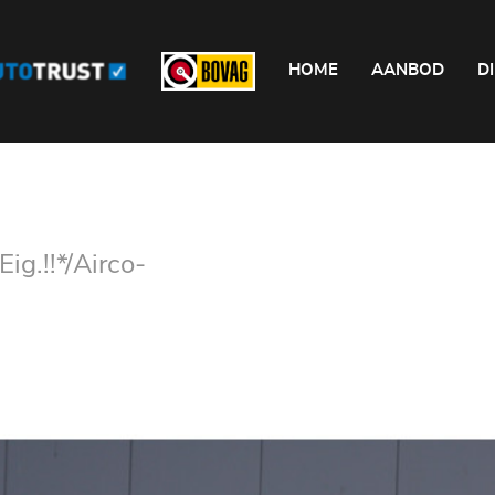
HOME
AANBOD
D
g.!!*/Airco-