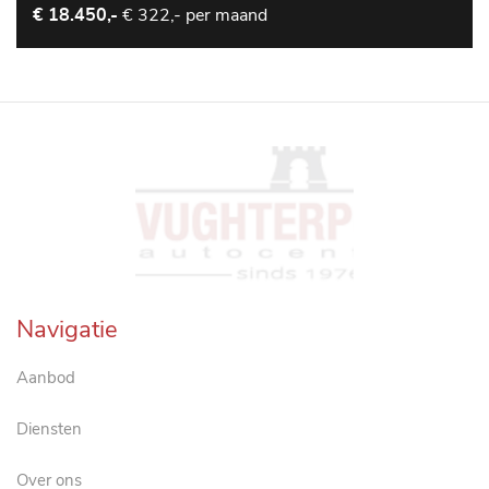
€ 322,- per maand
€ 18.450,-
Navigatie
Aanbod
Diensten
Over ons