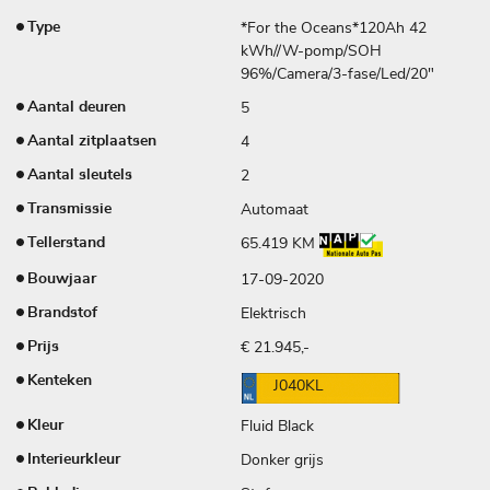
*For the Oceans*120Ah 42
Type
kWh//W-pomp/SOH
96%/Camera/3-fase/Led/20"
5
Aantal deuren
4
Aantal zitplaatsen
2
Aantal sleutels
Automaat
Transmissie
65.419 KM
Tellerstand
17-09-2020
Bouwjaar
Elektrisch
Brandstof
€ 21.945,-
Prijs
Kenteken
J040KL
Fluid Black
Kleur
Donker grijs
Interieurkleur