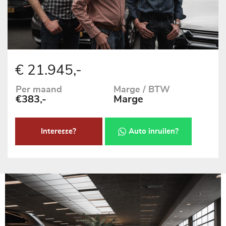
€ 21.945,-
Per maand
Marge / BTW
€383,-
Marge
Interesse?
Auto inruilen?