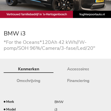
BMW i3
*For the Oceans*120Ah 42 kWh//W-
pomp/SOH 96%/Camera/3-fase/Led/20"
Kenmerken
Accessoires
Omschrijving
Financiering
BMW
Merk
i3
Model