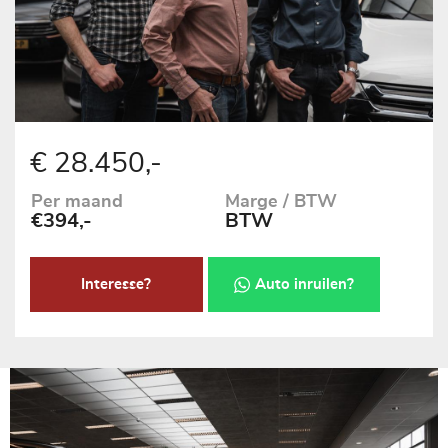
€ 28.450,-
Per maand
Marge / BTW
€394,-
BTW
Interesse?
Auto inruilen?