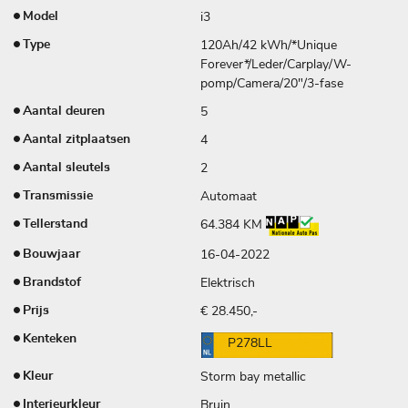
i3
Model
120Ah/42 kWh/*Unique
Type
Forever*/Leder/Carplay/W-
pomp/Camera/20"/3-fase
5
Aantal deuren
4
Aantal zitplaatsen
2
Aantal sleutels
Automaat
Transmissie
64.384 KM
Tellerstand
16-04-2022
Bouwjaar
Elektrisch
Brandstof
€ 28.450,-
Prijs
Kenteken
P278LL
Storm bay metallic
Kleur
Bruin
Interieurkleur