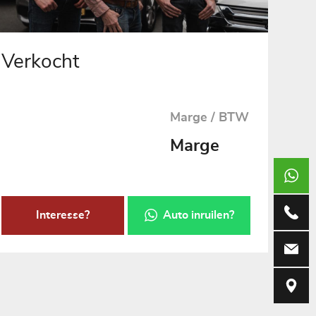
Verkocht
Marge / BTW
Marge
+317369
073-690
Interesse?
Auto inruilen?
info@vug
Weerdsk