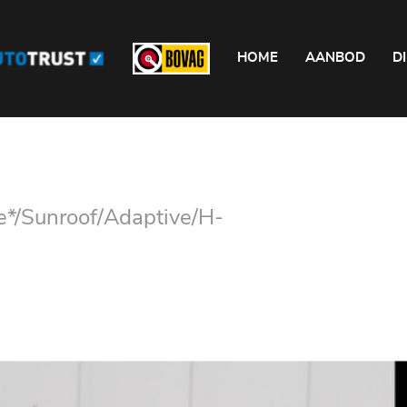
HOME
AANBOD
D
*/Sunroof/Adaptive/H-