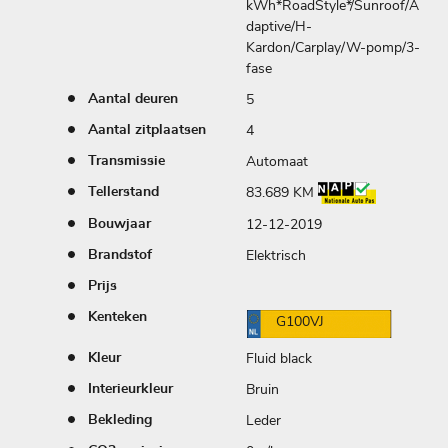
kWh*RoadStyle*/Sunroof/A
daptive/H-
Kardon/Carplay/W-pomp/3-
fase
5
Aantal deuren
4
Aantal zitplaatsen
Automaat
Transmissie
83.689 KM
Tellerstand
12-12-2019
Bouwjaar
Elektrisch
Brandstof
Prijs
Kenteken
G100VJ
Fluid black
Kleur
Bruin
Interieurkleur
Leder
Bekleding