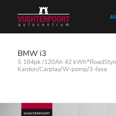
BMW i3
S 184pk /120Ah 42 kWh*RoadStyle
Kardon/Carplay/W-pomp/3-fase