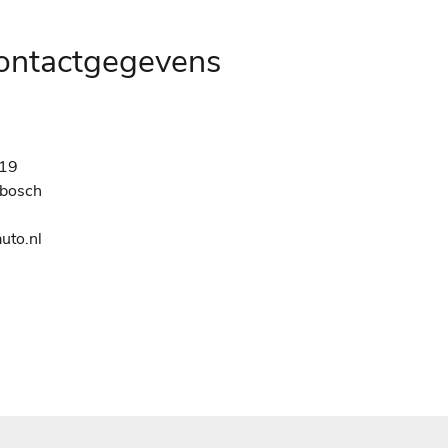
contactgegevens
19
nbosch
uto.nl