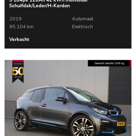
S 184pk 120Ah 42 kWh Individual
Schuifdak/Leder/H-Kardon
2019
Automaat
85.104 km
Elektrisch
Verkocht