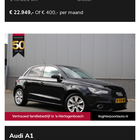
Of
€ 400,- per maand
€ 22.949,-
Audi A1