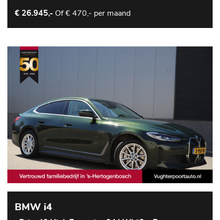
Of
€ 470,- per maand
€ 26.945,-
BMW i4