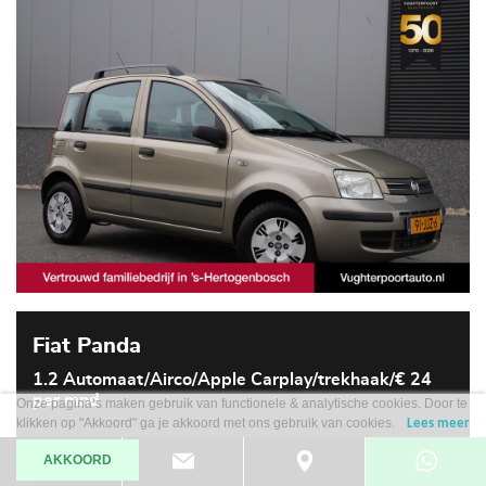
Fiat Panda
1.2 Automaat/Airco/Apple Carplay/trekhaak/€ 24
per mnd
Onze pagina’s maken gebruik van functionele & analytische cookies. Door te
klikken op "Akkoord" ga je akkoord met ons gebruik van cookies.
Lees meer
2009
Automaat
AKKOORD
120.990 km
Benzine