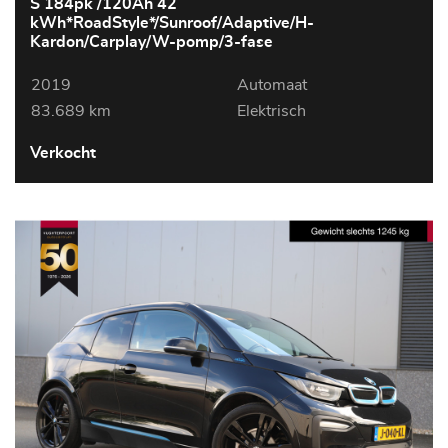
S 184pk /120Ah 42
kWh*RoadStyle*/Sunroof/Adaptive/H-
Kardon/Carplay/W-pomp/3-fase
2019
Automaat
83.689 km
Elektrisch
Verkocht